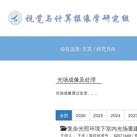
你在这里:
主页
/
研究方向
光场成像及处理
光场成像通过改变。。。
全部
2026
2025
2024
202
复杂光照环境下室内光场重
主持人： 王庆
|
项目批准号： 62571449
|