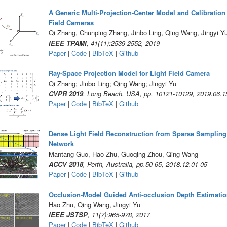
A Generic Multi-Projection-Center Model and Calibration
Field Cameras
Qi Zhang, Chunping Zhang, Jinbo Ling, Qing Wang, Jingyi Y
IEEE TPAMI
, 41(11):2539-2552, 2019
Paper
|
Code
|
BibTeX
|
Github
Ray-Space Projection Model for Light Field Camera
Qi Zhang; Jinbo Ling; Qing Wang; Jingyi Yu
CVPR 2019
, Long Beach, USA, pp. 10121-10129, 2019.06.1
Paper
|
Code
|
BibTeX
|
Github
Dense Light Field Reconstruction from Sparse Sampling
Network
Mantang Guo, Hao Zhu, Guoqing Zhou, Qing Wang
ACCV 2018
, Perth, Australia, pp.50-65, 2018.12.01-05
Paper
|
Code
|
BibTeX
|
Github
Occlusion-Model Guided Anti-occlusion Depth Estimation
Hao Zhu, Qing Wang, Jingyi Yu
IEEE JSTSP
, 11(7):965-978, 2017
Paper
|
Code
|
BibTeX
|
Github