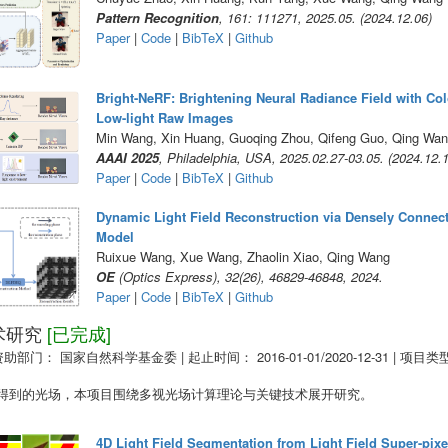
Pattern Recognition
, 161: 111271, 2025.05. (2024.12.06)
Paper
|
Code
|
BibTeX
|
Github
Bright-NeRF: Brightening Neural Radiance Field with Col
Low-light Raw Images
Min Wang, Xin Huang, Guoqing Zhou, Qifeng Guo, Qing Wa
AAAI 2025
, Philadelphia, USA, 2025.02.27-03.05. (2024.12.
Paper
|
Code
|
BibTeX
|
Github
Dynamic Light Field Reconstruction via Densely Connec
Model
Ruixue Wang, Xue Wang, Zhaolin Xiao, Qing Wang
OE
(Optics Express), 32(26), 46829-46848, 2024.
Paper
|
Code
|
BibTeX
|
Github
术研究
[已完成]
资助部门： 国家自然科学基金委
|
起止时间： 2016-01-01/2020-12-31
|
项目类
得到的光场，本项目围绕多视光场计算理论与关键技术展开研究。
4D Light Field Segmentation from Light Field Super-pix