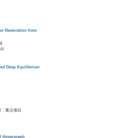
or Restoration from
ng
10)
ted Deep Equilibrium
型：重点项目
el Hypergraph