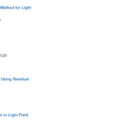
 Method for Light
u
5-20
 Using Residual
 in Light Field