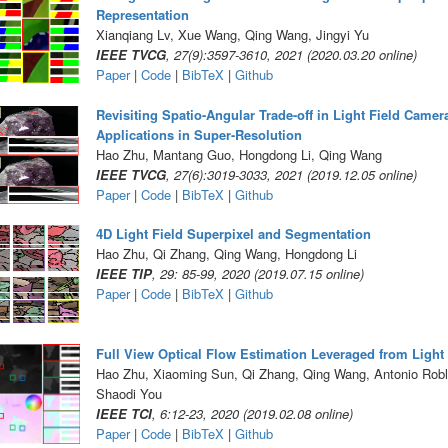
Representation
Xianqiang Lv, Xue Wang, Qing Wang, Jingyi Yu
IEEE TVCG
, 27(9):3597-3610, 2021 (2020.03.20 online)
Paper
|
Code
|
BibTeX
|
Github
Revisiting Spatio-Angular Trade-off in Light Field Came
Applications in Super-Resolution
Hao Zhu, Mantang Guo, Hongdong Li, Qing Wang
IEEE TVCG
, 27(6):3019-3033, 2021 (2019.12.05 online)
Paper
|
Code
|
BibTeX
|
Github
4D Light Field Superpixel and Segmentation
Hao Zhu, Qi Zhang, Qing Wang, Hongdong Li
IEEE TIP
, 29: 85-99, 2020 (2019.07.15 online)
Paper
|
Code
|
BibTeX
|
Github
Full View Optical Flow Estimation Leveraged from Light 
Hao Zhu, Xiaoming Sun, Qi Zhang, Qing Wang, Antonio Robl
Shaodi You
IEEE TCI
, 6:12-23, 2020 (2019.02.08 online)
Paper
|
Code
|
BibTeX
|
Github