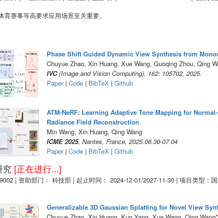
体育赛事等高要求应用场景至关重要。
Phase Shift Guided Dynamic View Synthesis from Mono
Chuyue Zhao, Xin Huang, Xue Wang, Guoqing Zhou, Qing 
IVC
(Image and Vision Computing), 162: 105702, 2025.
Paper
|
Code
|
BibTeX
|
Github
ATM-NeRF: Learning Adaptive Tone Mapping for Normal-
Radiance Field Reconstruction
Min Wang, Xin Huang, Qing Wang
ICME 2025
, Nantes, France, 2025.06.30-07.04
Paper
|
Code
|
BibTeX
|
Github
研究
[正在进行...]
9002
|
资助部门： 科技部
|
起止时间： 2024-12-01/2027-11-30
|
项目类型：国
Generalizable 3D Gaussian Splatting for Novel View Syn
Chuyue Zhao, Xin Huang, Kun Yang, Xue Wang, Qing Wang