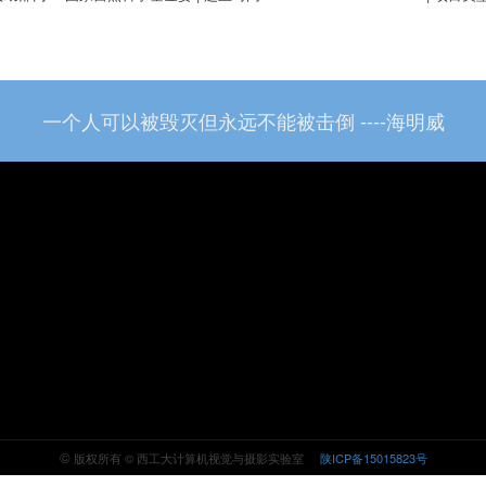
一个人可以被毁灭但永远不能被击倒 ----海明威
©
版权所有 © 西工大计算机视觉与摄影实验室
陕ICP备15015823号